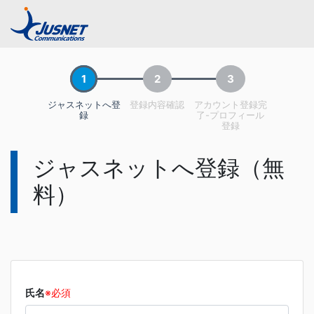
1
2
3
ジャスネットへ登
登録内容確認
アカウント登録完
録
了-プロフィール
登録
ジャスネットへ登録（無
料）
氏名
※必須